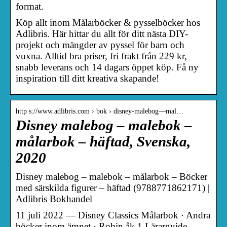
format.
Köp allt inom Målarböcker & pysselböcker hos
Adlibris. Här hittar du allt för ditt nästa DIY-
projekt och mängder av pyssel för barn och
vuxna. Alltid bra priser, fri frakt från 229 kr,
snabb leverans och 14 dagars öppet köp. Få ny
inspiration till ditt kreativa skapande!
http s://www.adlibris.com › bok › disney-malebog—mal…
Disney malebog – malebok –
målarbok – häftad, Svenska,
2020
Disney malebog – malebok – målarbok – Böcker
med särskilda figurer – häftad (9788771862171) |
Adlibris Bokhandel
11 juli 2022 — Disney Classics Målarbok · Andra
böcker inom ämnet · Robin åk 1 Lärarguide,