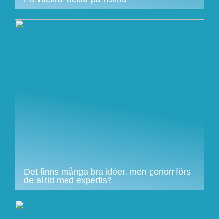
Det finns många bra idéer, men genomförs
de alltid med expertis?