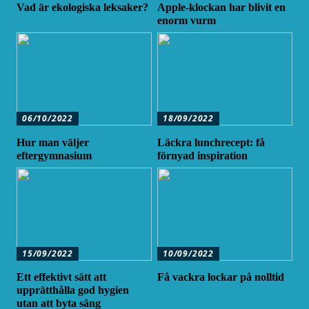
Vad är ekologiska leksaker?
Apple-klockan har blivit en
enorm vurm
06/10/2022
18/09/2022
Hur man väljer
Läckra lunchrecept: få
eftergymnasium
förnyad inspiration
15/09/2022
10/09/2022
Ett effektivt sätt att
Få vackra lockar på nolltid
upprätthålla god hygien
utan att byta säng