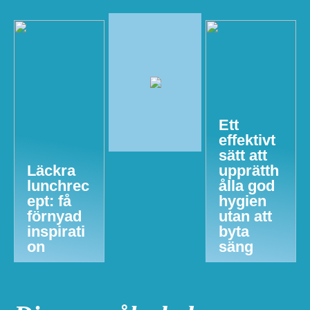
Ett
effektivt
sätt att
Läckra
upprätth
lunchrec
ålla god
ept: få
hygien
förnyad
utan att
inspirati
byta
on
säng