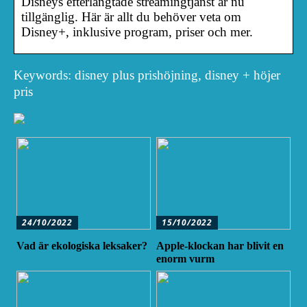
Disneys efterlängtade streamingtjänst är nu
tillgänglig. Här är allt du behöver veta om
Disney+, inklusive program, priser och mer.
Keywords: disney plus prishöjning, disney + höjer
pris
24/10/2022
15/10/2022
Vad är ekologiska leksaker?
Apple-klockan har blivit en
enorm vurm