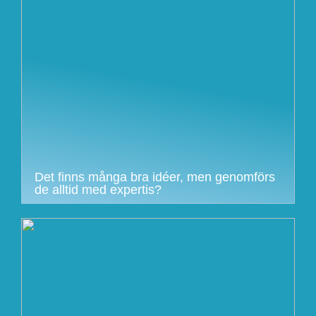
Det finns många bra idéer, men genomförs
de alltid med expertis?