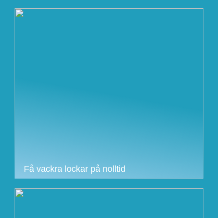
Få vackra lockar på nolltid