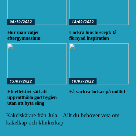
06/10/2022
18/09/2022
Hur man väljer
Läckra lunchrecept: få
eftergymnasium
förnyad inspiration
15/09/2022
10/09/2022
Ett effektivt sätt att
Få vackra lockar på nolltid
upprätthålla god hygien
utan att byta säng
Kakelskärare från Jula – Allt du behöver veta om
kakelkap och klinkerkap