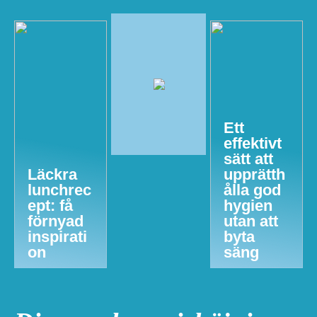
Ett
effektivt
sätt att
Läckra
upprätth
lunchrec
ålla god
ept: få
hygien
förnyad
utan att
inspirati
byta
on
säng