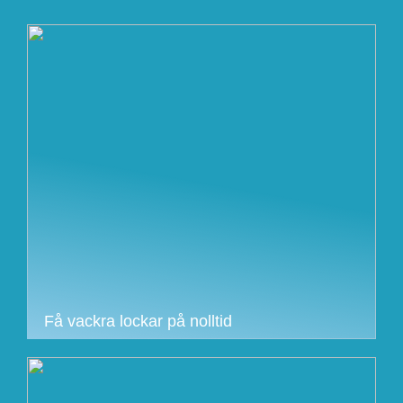
Få vackra lockar på nolltid