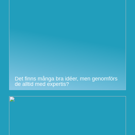
Det finns många bra idéer, men genomförs
de alltid med expertis?