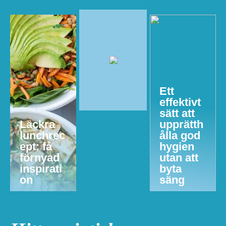
Ett
effektivt
sätt att
Läckra
upprätth
lunchrec
ålla god
ept: få
hygien
förnyad
utan att
inspirati
byta
on
säng