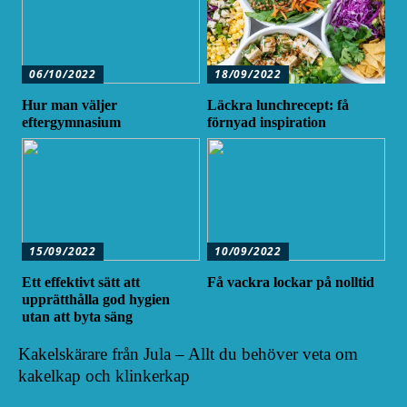
06/10/2022
18/09/2022
Hur man väljer
Läckra lunchrecept: få
eftergymnasium
förnyad inspiration
15/09/2022
10/09/2022
Ett effektivt sätt att
Få vackra lockar på nolltid
upprätthålla god hygien
utan att byta säng
Kakelskärare från Jula – Allt du behöver veta om
kakelkap och klinkerkap