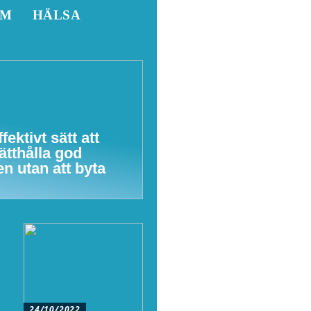
EM
HÄLSA
ffektivt sätt att
ätthålla god
en utan att byta
24/10/2022