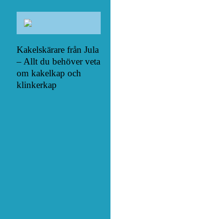
Kakelskärare från Jula
– Allt du behöver veta
om kakelkap och
klinkerkap