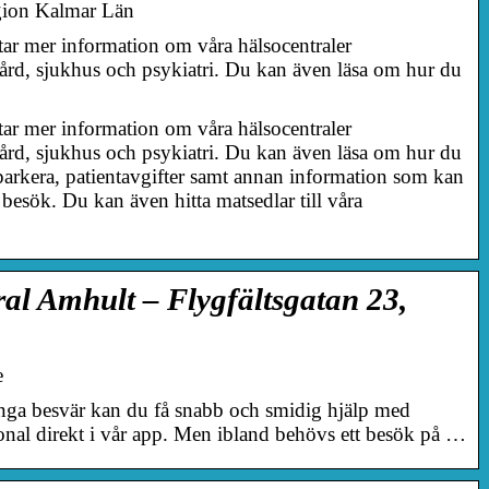
egion Kalmar Län
ttar mer information om våra hälsocentraler
vård, sjukhus och psykiatri. Du kan även läsa om hur du
ttar mer information om våra hälsocentraler
vård, sjukhus och psykiatri. Du kan även läsa om hur du
 parkera, patientavgifter samt annan information som kan
t besök. Du kan även hitta matsedlar till våra
al Amhult – Flygfältsgatan 23,
e
ånga besvär kan du få snabb och smidig hjälp med
onal direkt i vår app. Men ibland behövs ett besök på …