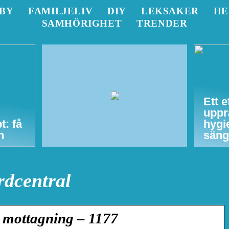
BY
FAMILJELIV
DIY
LEKSAKER
H
SAMHÖRIGHET
TRENDER
Ett e
uppr
t: få
hygi
n
säng
rdcentral
t mottagning – 1177