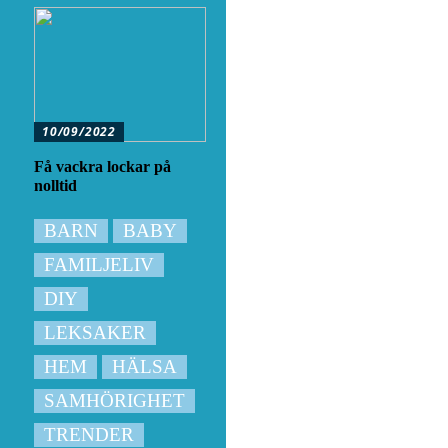
10/09/2022
Få vackra lockar på
nolltid
BARN
BABY
FAMILJELIV
DIY
LEKSAKER
HEM
HÄLSA
SAMHÖRIGHET
TRENDER