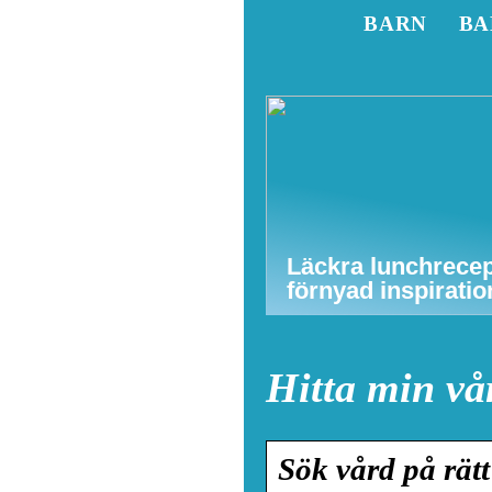
BARN
BA
Läckra lunchrecep
förnyad inspiratio
Hitta min vå
Sök vård på rät