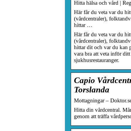
Hitta hälsa och vård | R
Här får du veta var du hi
(vårdcentraler), folktand
hittar …
Här får du veta var du hi
(vårdcentraler), folktand
hittar dit och var du kan
vara bra att veta inför dit
sjukhusrestauranger.
Capio Vårdcentr
Torslanda
Mottagningar – Doktor.s
Hitta din vårdcentral. M
genom att träffa vårdpers