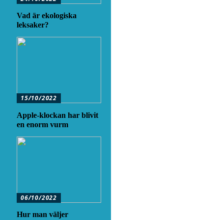
Vad är ekologiska
leksaker?
15/10/2022
Apple-klockan har blivit
en enorm vurm
06/10/2022
Hur man väljer