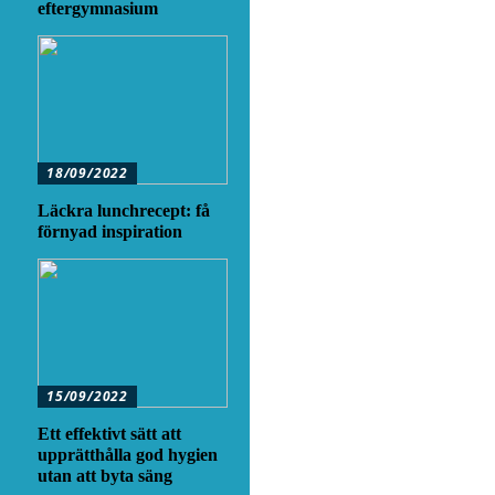
eftergymnasium
18/09/2022
Läckra lunchrecept: få
förnyad inspiration
15/09/2022
Ett effektivt sätt att
upprätthålla god hygien
utan att byta säng