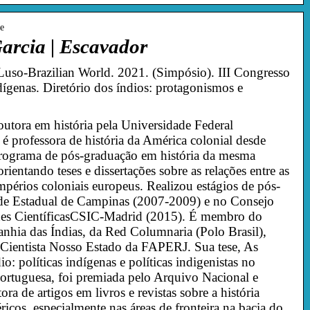
re
arcia | Escavador
 Luso-Brazilian World. 2021. (Simpósio). III Congresso
ígenas. Diretório dos índios: protagonismos e
outora em história pela Universidade Federal
é professora de história da América colonial desde
ograma de pós-graduação em história da mesma
ientando teses e dissertações sobre as relações entre as
mpérios coloniais europeus. Realizou estágios de pós-
de Estadual de Campinas (2007-2009) e no Consejo
ones CientíficasCSIC-Madrid (2015). É membro do
hia das Índias, da Red Columnaria (Polo Brasil),
Cientista Nosso Estado da FAPERJ. Sua tese, As
io: políticas indígenas e políticas indigenistas no
ortuguesa, foi premiada pelo Arquivo Nacional e
a de artigos em livros e revistas sobre a história
ricos, especialmente nas áreas de fronteira na bacia do