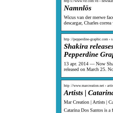
http s://www.vir.com.vn › newskat
Namnlös
Wicus van der merwe face
descargar, Charles correa
http ://pepperdine-graphic.com ›
Shakira release
Pepperdine Gra
13 apr. 2014 — Now Shaki
released on March 25. No
http ://www.marcreation.net › artis
Artists | Catari
Mar Creation | Artists | C
Catarina Dos Santos is a f