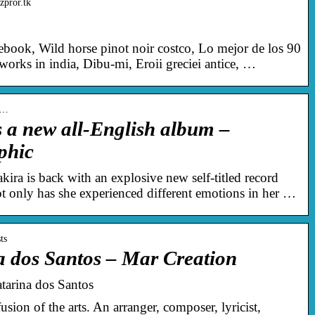
zpror.tk
book, Wild horse pinot noir costco, Lo mejor de los 90
 works in india, Dibu-mi, Eroii greciei antice, …
 s…
s a new all-English album –
phic
ra is back with an explosive new self-titled record
t only has she experienced different emotions in her …
ts
na dos Santos – Mar Creation
atarina dos Santos
usion of the arts. An arranger, composer, lyricist,