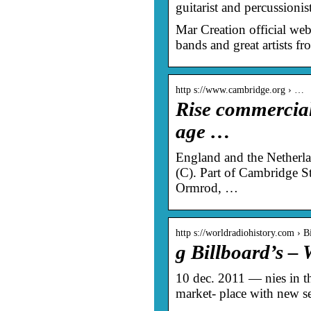
guitarist and percussionis
Mar Creation official web
bands and great artists fr
http s://www.cambridge.org › …
Rise commercial
age …
England and the Netherl
(C). Part of Cambridge 
Ormrod, …
http s://worldradiohistory.com › B
g Billboard’s –
10 dec. 2011 — nies in t
market- place with new s