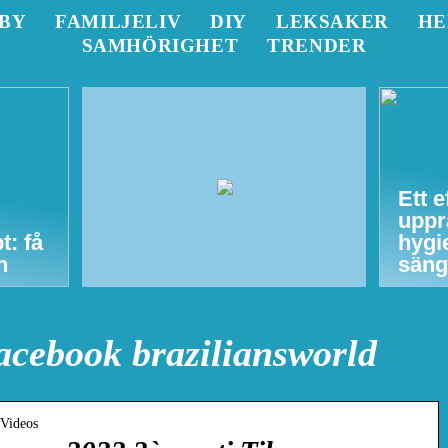
BY
FAMILJELIV
DIY
LEKSAKER
H
SAMHÖRIGHET
TRENDER
Ett e
uppr
t: få
hygi
n
säng
acebook braziliansworld
 Videos