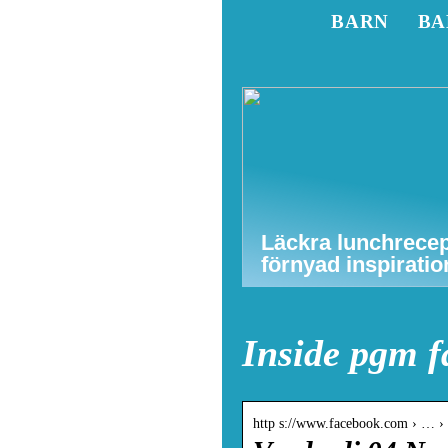
BARN
BA
Läckra lunchrecep
förnyad inspiratio
Inside pgm f
http s://www.facebook.com › … ›