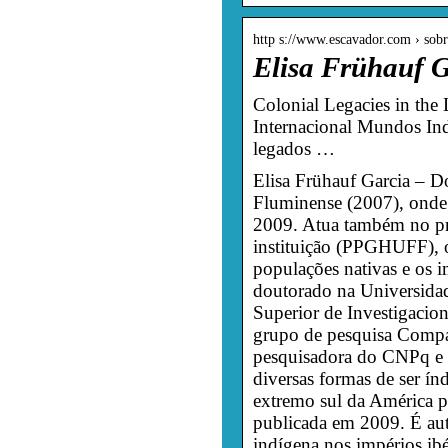
http s://www.escavador.com › sob
Elisa Frühauf G
Colonial Legacies in the
Internacional Mundos Ind
legados …
Elisa Frühauf Garcia – D
Fluminense (2007), onde 
2009. Atua também no pr
instituição (PPGHUFF), or
populações nativas e os i
doutorado na Universida
Superior de Investigaci
grupo de pesquisa Compan
pesquisadora do CNPq e 
diversas formas de ser índ
extremo sul da América p
publicada em 2009. É autor
indígena nos impérios ibé