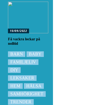
10/09/2022
Få vackra lockar på
nolltid
BARN
BABY
FAMILJELIV
DIY
LEKSAKER
HEM
HÄLSA
SAMHÖRIGHET
TRENDER