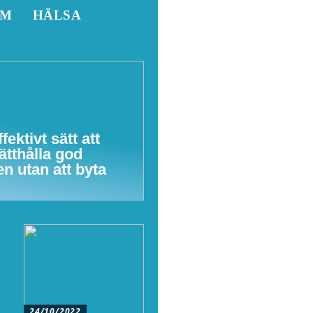
EM
HÄLSA
ffektivt sätt att
ätthålla god
en utan att byta
24/10/2022