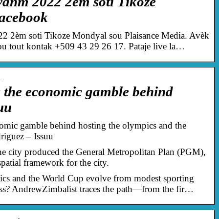
vanm 2022 2èm soti Tikoze
acebook
2 2èm soti Tikoze Mondyal sou Plaisance Media. Avèk
ou tout kontak +509 43 29 26 17. Pataje live la…
_…
 the economic gamble behind
uu
omic gamble behind hosting the olympics and the
riguez – Issuu
e city produced the General Metropolitan Plan (PGM),
patial framework for the city.
cs and the World Cup evolve from modest sporting
cess? AndrewZimbalist traces the path—from the fir…