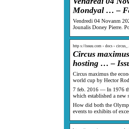
Vendredi 04 No
Mondyal … – F
Vendredi 04 Novanm 202
Jounalis Doney Pierre. P
http s://issuu.com › docs › circus
Circus maximus
hosting … – Iss
Circus maximus the econ
world cup by Hector Rod
7 feb. 2016 — In 1976 th
which established a new s
How did both the Olympi
events to exhibits of ex