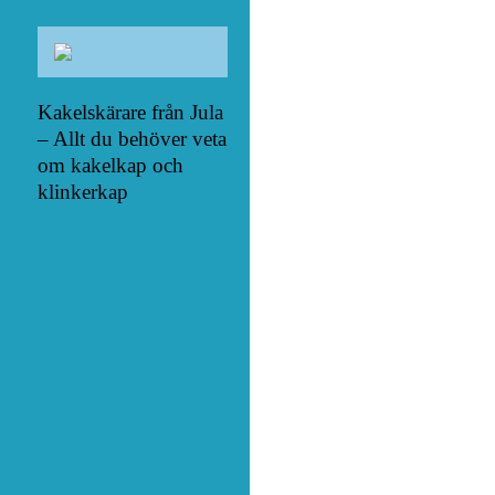
Kakelskärare från Jula
– Allt du behöver veta
om kakelkap och
klinkerkap