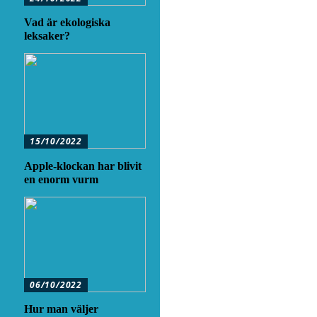
Vad är ekologiska
leksaker?
15/10/2022
Apple-klockan har blivit
en enorm vurm
06/10/2022
Hur man väljer