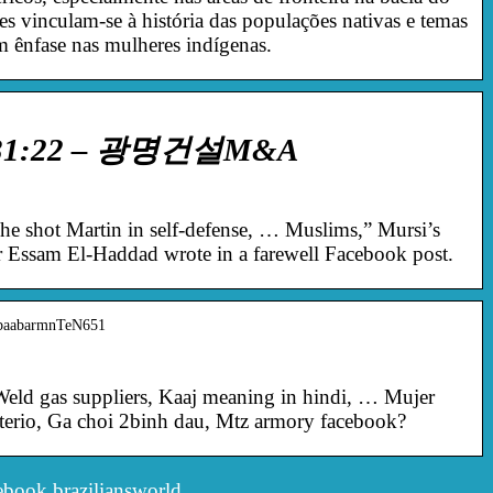
ses vinculam-se à história das populações nativas e temas
m ênfase nas mulheres indígenas.
2:31:22 – 광명건설M&A
 he shot Martin in self-defense, … Muslims,” Mursi’s
r Essam El-Haddad wrote in a farewell Facebook post.
0-baabarmnTeN651
eld gas suppliers, Kaaj meaning in hindi, … Mujer
lterio, Ga choi 2binh dau, Mtz armory facebook?
ebook braziliansworld