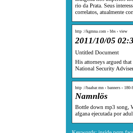
rio da Prata. Seus interes
correlatos, atualmente co
http ://kgmna.com › bbs › view
2011/10/05 0
Untitled Document
His attorneys argued that
National Security Advise
http ://baabar.mn › banners › 18
Namnlös
Bottle down mp3 song, W
afgana ejecutada por adu
Keywords: inside pgm fac