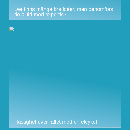
Det finns många bra idéer, men genomförs
de alltid med expertis?
Hastighet över fältet med en elcykel