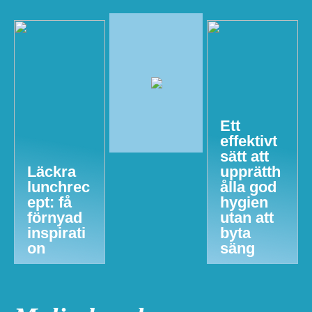
Ett
effektivt
sätt att
Läckra
upprätth
lunchrec
ålla god
ept: få
hygien
förnyad
utan att
inspirati
byta
on
säng