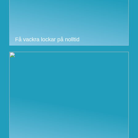
Få vackra lockar på nolltid