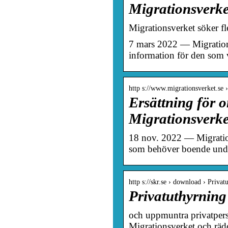
Migrationsverket
Migrationsverket söker fl
7 mars 2022 — Migrations
information för den som v
http s://www.migrationsverket.se 
Ersättning för o
Migrationsverke
18 nov. 2022 — Migration
som behöver boende under
http s://skr.se › download › Priva
Privatuthyrning
och uppmuntra privatperso
Migrationsverket och räddn