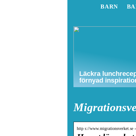
BARN
BA
Läckra lunchrecep
förnyad inspiratio
Migrationsve
http s://www.migrationsverket.se 