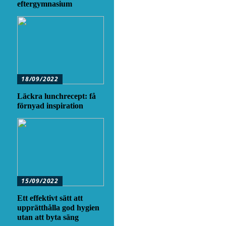
eftergymnasium
18/09/2022
Läckra lunchrecept: få
förnyad inspiration
15/09/2022
Ett effektivt sätt att
upprätthålla god hygien
utan att byta säng