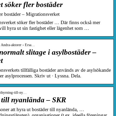
 söker fler bostäder
er bostäder – Migrationsverket
verket söker fler bostäder … Där finns också mer
ill hyra ut sin fastighet eller lägenhet som …
› Andra-aktorer › Ersa…
normalt slitage i asylbostäder –
t
sverkets tillfälliga bostäder används av de asylsökande
 asylprocessen. Skriv ut · Lyssna. Dela.
tuthyrning-till-ny…
 till nyanlända – SKR
ner att hyra ut bostäder till nyanlända, …
ingstjänsten), organisationer (t.ex. ideella föreningar.