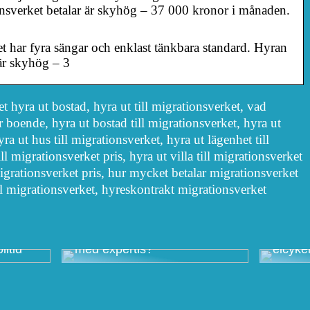
nsverket betalar är skyhög – 37 000 kronor i månaden.
et har fyra sängar och enklast tänkbara ­standard. Hyran
är skyhög – 3
 hyra ut bostad, hyra ut till migrationsverket, vad
r boende, hyra ut bostad till migrationsverket, hyra ut
a ut hus till migrationsverket, hyra ut lägenhet till
ll migrationsverket pris, hyra ut villa till migrationsverket
 migrationsverket pris, hur mycket betalar migrationsverket
ill migrationsverket, hyreskontrakt migrationsverket
Det finns många bra idéer,
men genomförs de alltid
Hastig
lltid
med expertis?
elcyke