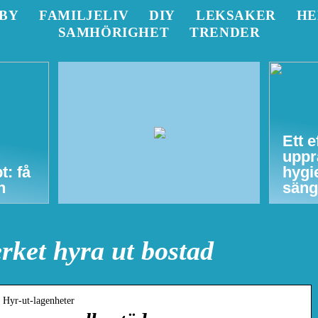
BY
FAMILJELIV
DIY
LEKSAKER
H
SAMHÖRIGHET
TRENDER
Ett e
uppr
t: få
hygi
n
säng
rket hyra ut bostad
› Hyr-ut-lagenheter