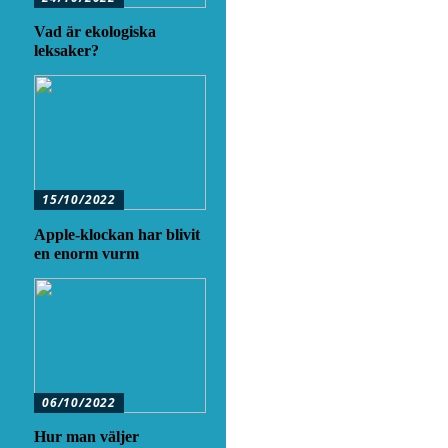
Vad är ekologiska
leksaker?
15/10/2022
Apple-klockan har blivit
en enorm vurm
06/10/2022
Hur man väljer