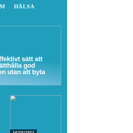
EM
HÄLSA
ffektivt sätt att
ätthålla god
en utan att byta
24/10/2022