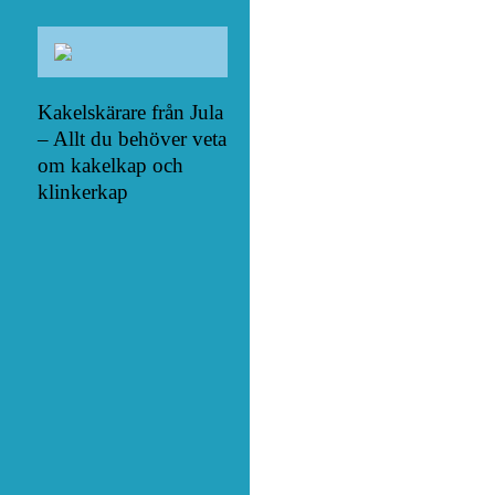
Kakelskärare från Jula
– Allt du behöver veta
om kakelkap och
klinkerkap