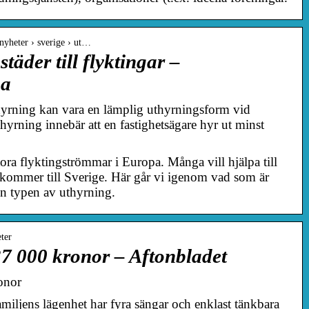
 nyheter › sverige › ut…
täder till flyktingar –
na
rning kan vara en lämplig uthyrningsform vid
hyrning innebär att en fastighetsägare hyr ut minst
tora flyktingströmmar i Europa. Många vill hjälpa till
kommer till Sverige. Här går vi igenom vad som är
den typen av uthyrning.
ter
37 000 kronor – Aftonbladet
onor
iljens lägenhet har fyra sängar och enklast tänkbara