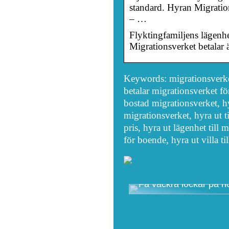
standard. Hyran Migratio
– …
Flyktingfamiljens ­lägenh
Migrationsverket betalar 
Keywords: migrationsverket
betalar migrationsverket fö
bostad migrationsverket, hyr
migrationsverket, hyra ut ti
pris, hyra ut lägenhet till
för boende, hyra ut villa t
Få vackra lockar på no