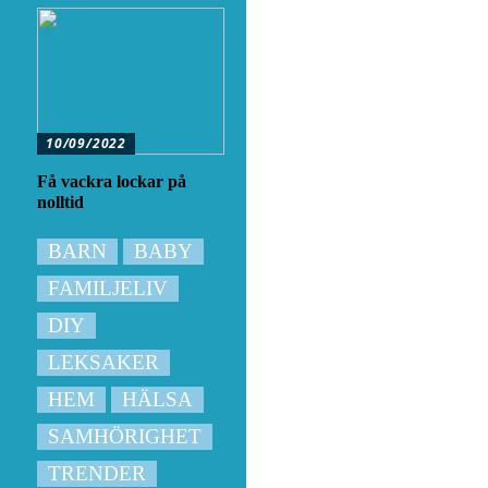
10/09/2022
Få vackra lockar på
nolltid
BARN
BABY
FAMILJELIV
DIY
LEKSAKER
HEM
HÄLSA
SAMHÖRIGHET
TRENDER