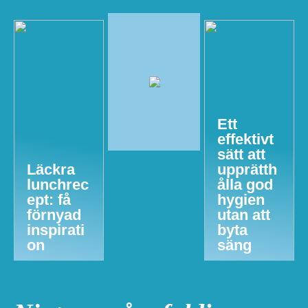
Ett
effektivt
sätt att
Läckra
upprätth
lunchrec
ålla god
ept: få
hygien
förnyad
utan att
inspirati
byta
on
säng