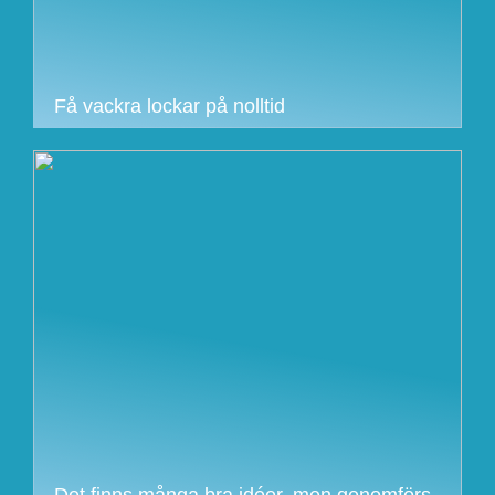
Få vackra lockar på nolltid