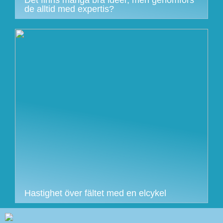
Det finns många bra idéer, men genomförs
de alltid med expertis?
Hastighet över fältet med en elcykel