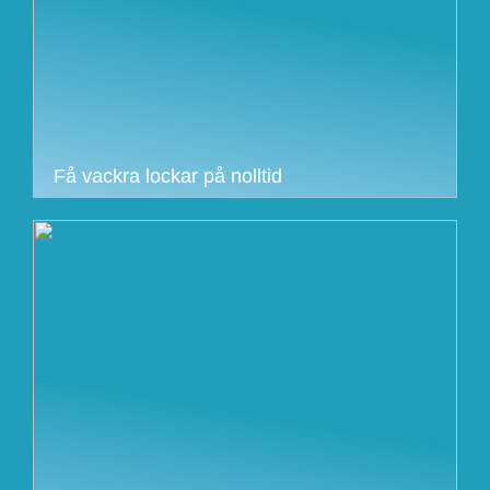
Få vackra lockar på nolltid