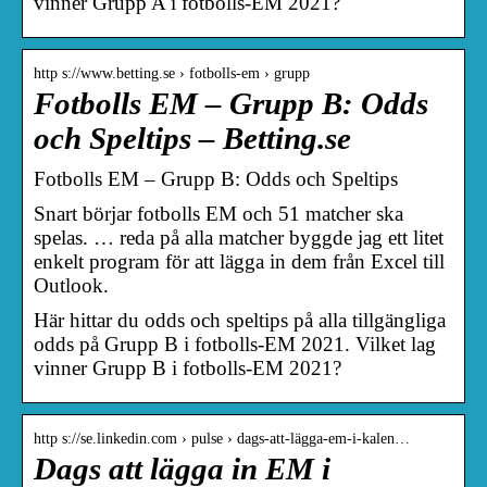
vinner Grupp A i fotbolls-EM 2021?
http s://www.betting.se › fotbolls-em › grupp
Fotbolls EM – Grupp B: Odds
och Speltips – Betting.se
Fotbolls EM – Grupp B: Odds och Speltips
Snart börjar fotbolls EM och 51 matcher ska
spelas. … reda på alla matcher byggde jag ett litet
enkelt program för att lägga in dem från Excel till
Outlook.
Här hittar du odds och speltips på alla tillgängliga
odds på Grupp B i fotbolls-EM 2021. Vilket lag
vinner Grupp B i fotbolls-EM 2021?
http s://se.linkedin.com › pulse › dags-att-lägga-em-i-kalen…
Dags att lägga in EM i