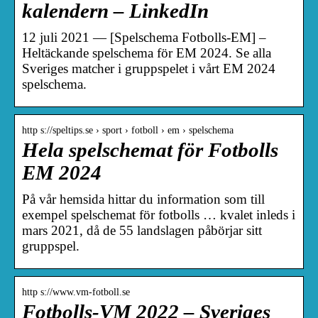
kalendern – LinkedIn
12 juli 2021 — [Spelschema Fotbolls-EM] –
Heltäckande spelschema för EM 2024. Se alla
Sveriges matcher i gruppspelet i vårt EM 2024
spelschema.
http s://speltips.se › sport › fotboll › em › spelschema
Hela spelschemat för Fotbolls
EM 2024
På vår hemsida hittar du information som till
exempel spelschemat för fotbolls … kvalet inleds i
mars 2021, då de 55 landslagen påbörjar sitt
gruppspel.
http s://www.vm-fotboll.se
Fotbolls-VM 2022 – Sveriges