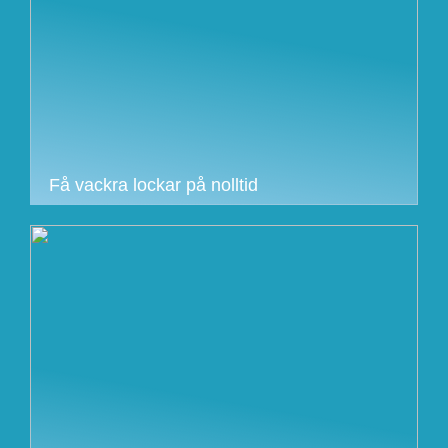
Få vackra lockar på nolltid