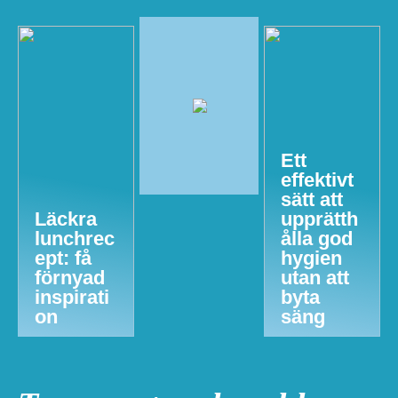
Ett
effektivt
sätt att
Läckra
upprätth
lunchrec
ålla god
ept: få
hygien
förnyad
utan att
inspirati
byta
on
säng