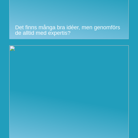
Det finns många bra idéer, men genomförs
de alltid med expertis?