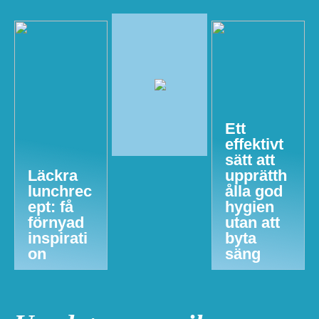
Ett
effektivt
sätt att
Läckra
upprätth
lunchrec
ålla god
ept: få
hygien
förnyad
utan att
inspirati
byta
on
säng