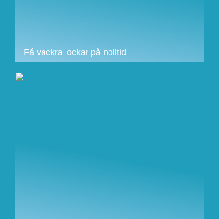
Få vackra lockar på nolltid