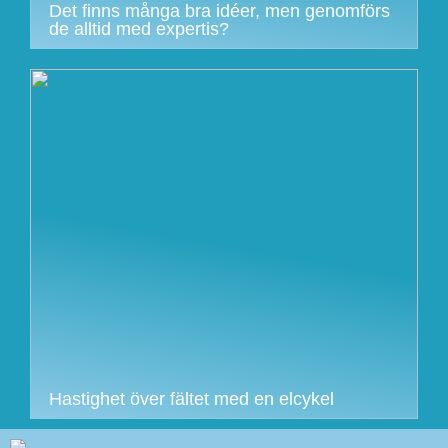
Det finns många bra idéer, men genomförs
de alltid med expertis?
Hastighet över fältet med en elcykel