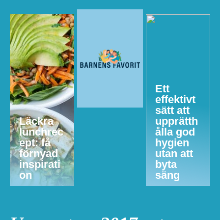
Ett
effektivt
sätt att
Läckra
upprätth
lunchrec
ålla god
ept: få
hygien
förnyad
utan att
inspirati
byta
on
säng