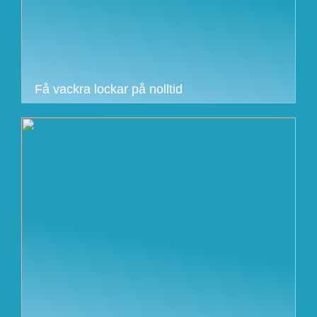
Få vackra lockar på nolltid