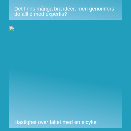
Det finns många bra idéer, men genomförs
de alltid med expertis?
Hastighet över fältet med en elcykel