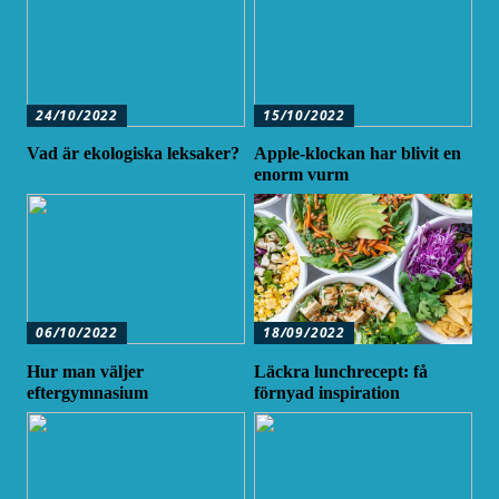
24/10/2022
15/10/2022
Vad är ekologiska leksaker?
Apple-klockan har blivit en
enorm vurm
06/10/2022
18/09/2022
Hur man väljer
Läckra lunchrecept: få
eftergymnasium
förnyad inspiration