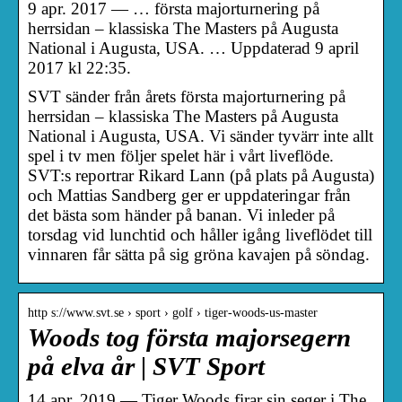
9 apr. 2017 — … första majorturnering på
herrsidan – klassiska The Masters på Augusta
National i Augusta, USA. … Uppdaterad 9 april
2017 kl 22:35.
SVT sänder från årets första majorturnering på
herrsidan – klassiska The Masters på Augusta
National i Augusta, USA. Vi sänder tyvärr inte allt
spel i tv men följer spelet här i vårt liveflöde.
SVT:s reportrar Rikard Lann (på plats på Augusta)
och Mattias Sandberg ger er uppdateringar från
det bästa som händer på banan. Vi inleder på
torsdag vid lunchtid och håller igång liveflödet till
vinnaren får sätta på sig gröna kavajen på söndag.
http s://www.svt.se › sport › golf › tiger-woods-us-master
Woods tog första majorsegern
på elva år | SVT Sport
14 apr. 2019 — Tiger Woods firar sin seger i The